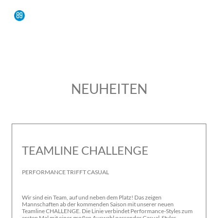
NEUHEITEN
TEAMLINE CHALLENGE
PERFORMANCE TRIFFT CASUAL
Wir sind ein Team, auf und neben dem Platz! Das zeigen
Mannschaften ab der kommenden Saison mit unserer neuen
Teamline CHALLENGE. Die Linie verbindet Performance-Styles zum
ersten Mal mit einer großen Auswahl passender Casual-Styles.