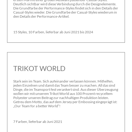
Deutlich sichtbar wird diese Verbindung durch die Designelemente.
Die Grundfarbe der Performance-Styles findet sich in den Details der
Casual-Styles wieder. Die Grundfarbe der Casual-Styles wiederum in
den Details der Performance-Artikel.
15 Styles, 10 Farben, lieferbar ab Juni 2021 bis 2024
TRIKOT WORLD
Stark sein im Team. Sich aufeinander verlassen können. Mithelfen,
jeden Einzelnen und damit das Team besser zu machen. All das sind
Dinge, die im Teamsport fest verankert sind. Aus dieser Überzeugung
wollen wir mit unserem Trikot World aus 100 Prozent recyceltem
Polyester unseren Beitrag zur nachhaltigen Produktion leisten.
Getreu dem Motto, das auf dem Jersey per Embossing eingeprägt ist:
„Our Team for a better World“!
7 Farben, lieferbar ab Juni 2021