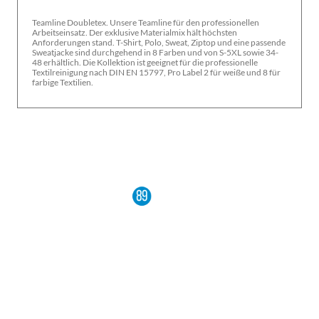
Teamline Doubletex. Unsere Teamline für den professionellen
Arbeitseinsatz. Der ­exklusive Materialmix hält höchsten
Anforderungen stand. T-Shirt, Polo, Sweat, Ziptop und eine passende
Sweatjacke sind durchgehend in 8 Farben und von S-5XL sowie ­34-
48 erhältlich. Die Kollektion ist geeignet für die professionelle
Textilreinigung nach DIN EN 15797, Pro Label 2 für weiße und 8 für
farbige Textilien.
TEAMSHOP89 KÜNZELSAU
Heilig-Kreuz-Straße 10
74653 Künzelsau (Belsenberg)