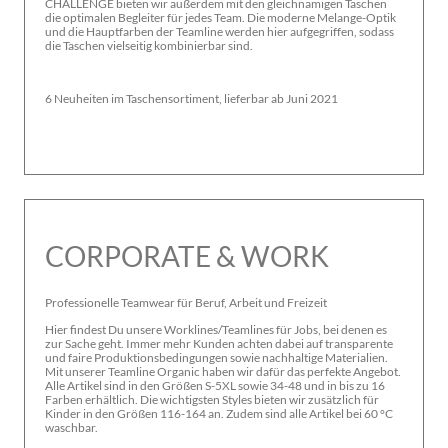
CHALLENGE bieten wir außerdem mit den gleichnamigen Taschen
die optimalen Begleiter für jedes Team. Die moderne Melange-Optik
und die Hauptfarben der Teamline werden hier aufgegriffen, sodass
die Taschen vielseitig kombinierbar sind.
6 Neuheiten im Taschensortiment, lieferbar ab Juni 2021
CORPORATE & WORK
Professionelle Teamwear für Beruf, Arbeit und Freizeit
Hier findest Du unsere Worklines/Teamlines für Jobs, bei denen es
zur Sache geht. Immer mehr Kunden achten dabei auf transparente
und faire Produktionsbedingungen sowie nachhaltige Materialien.
Mit unserer Teamline Organic haben wir dafür das perfekte Angebot.
Alle Artikel sind in den Größen S-5XL sowie 34-48 und in bis zu 16
Farben erhältlich. Die wichtigsten Styles bieten wir zusätzlich für
Kinder in den Größen 116-164 an. Zudem sind alle Artikel bei 60 °C
waschbar.