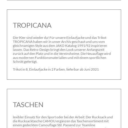
TROPICANA
Die 90er sind wieder da! Für unsere Einlaufjacke und das Trikot
TROPICANA haben wir in unser Archiv geschaut und uns vom
gleichnamigen Style aus dem JAKO Katalog 1991/92 inspirieren
lassen. Das Retro-Design bringt den Look unserer Anfangszeit
zurück auf den Platz und in die Vereinsheime. Die Neuauflage wird
aus modernen Funktionsmaterialien und mit einem sportlichen
Schnitt gefertigt.
Trikot in 8, Einlaufjacke in 2 Farben, lieferbar ab Juni 2021
TASCHEN
lexibler Einsatz für den Sport oder bei der Arbeit: Der Rucksack und
die Rucksacktasche CAMOU ergänzen das Taschensortiment mit
einem gedeckten Camouflage Stil. Passend zur Teamline